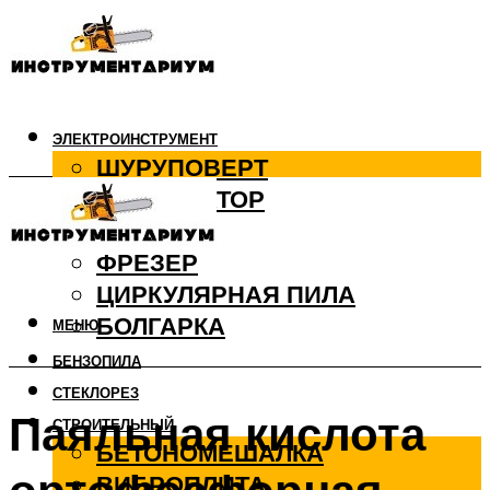
ЭЛЕКТРОИНСТРУМЕНТ
ШУРУПОВЕРТ
ПЕРФОРАТОР
ДРЕЛЬ
ФРЕЗЕР
ЦИРКУЛЯРНАЯ ПИЛА
БОЛГАРКА
МЕНЮ
БЕНЗОПИЛА
СТЕКЛОРЕЗ
Паяльная кислота
СТРОИТЕЛЬНЫЙ
БЕТОНОМЕШАЛКА
ВИБРОПЛИТА