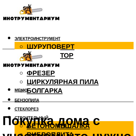
ЭЛЕКТРОИНСТРУМЕНТ
ШУРУПОВЕРТ
ПЕРФОРАТОР
ДРЕЛЬ
ФРЕЗЕР
ЦИРКУЛЯРНАЯ ПИЛА
БОЛГАРКА
МЕНЮ
БЕНЗОПИЛА
СТЕКЛОРЕЗ
Покупка дома с
СТРОИТЕЛЬНЫЙ
БЕТОНОМЕШАЛКА
ВИБРОПЛИТА