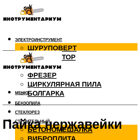
ЭЛЕКТРОИНСТРУМЕНТ
ШУРУПОВЕРТ
ПЕРФОРАТОР
ДРЕЛЬ
ФРЕЗЕР
ЦИРКУЛЯРНАЯ ПИЛА
БОЛГАРКА
МЕНЮ
БЕНЗОПИЛА
СТЕКЛОРЕЗ
Пайка нержавейки
СТРОИТЕЛЬНЫЙ
БЕТОНОМЕШАЛКА
ВИБРОПЛИТА