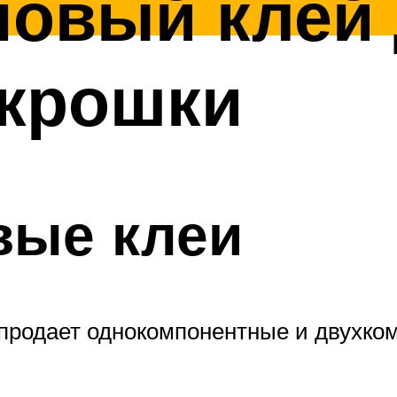
новый клей
 крошки
вые клеи
 продает однокомпонентные и двухко