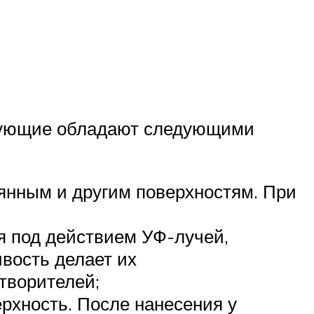
язующие обладают следующими
вянным и другим поверхностям. При
я под действием УФ-лучей,
вость делает их
творителей;
ерхность. После нанесения у