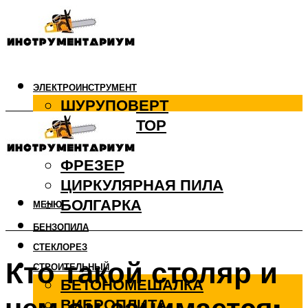
ЭЛЕКТРОИНСТРУМЕНТ
ШУРУПОВЕРТ
ПЕРФОРАТОР
ДРЕЛЬ
ФРЕЗЕР
ЦИРКУЛЯРНАЯ ПИЛА
БОЛГАРКА
МЕНЮ
БЕНЗОПИЛА
СТЕКЛОРЕЗ
Кто такой столяр и
СТРОИТЕЛЬНЫЙ
БЕТОНОМЕШАЛКА
ВИБРОПЛИТА