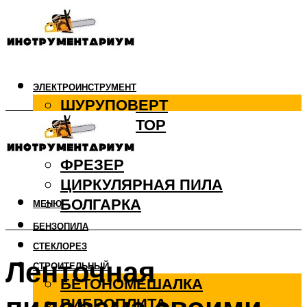
ЭЛЕКТРОИНСТРУМЕНТ
ШУРУПОВЕРТ
ПЕРФОРАТОР
ДРЕЛЬ
ФРЕЗЕР
ЦИРКУЛЯРНАЯ ПИЛА
БОЛГАРКА
МЕНЮ
БЕНЗОПИЛА
СТЕКЛОРЕЗ
Ленточная
СТРОИТЕЛЬНЫЙ
БЕТОНОМЕШАЛКА
ВИБРОПЛИТА