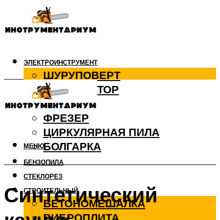
ЭЛЕКТРОИНСТРУМЕНТ
ШУРУПОВЕРТ
ПЕРФОРАТОР
ДРЕЛЬ
ФРЕЗЕР
ЦИРКУЛЯРНАЯ ПИЛА
БОЛГАРКА
МЕНЮ
БЕНЗОПИЛА
СТЕКЛОРЕЗ
Синтетический
СТРОИТЕЛЬНЫЙ
БЕТОНОМЕШАЛКА
ВИБРОПЛИТА