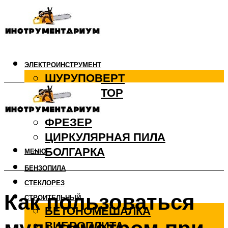
ЭЛЕКТРОИНСТРУМЕНТ
ШУРУПОВЕРТ
ПЕРФОРАТОР
ДРЕЛЬ
ФРЕЗЕР
ЦИРКУЛЯРНАЯ ПИЛА
БОЛГАРКА
МЕНЮ
БЕНЗОПИЛА
СТЕКЛОРЕЗ
Как пользоваться
СТРОИТЕЛЬНЫЙ
БЕТОНОМЕШАЛКА
ВИБРОПЛИТА