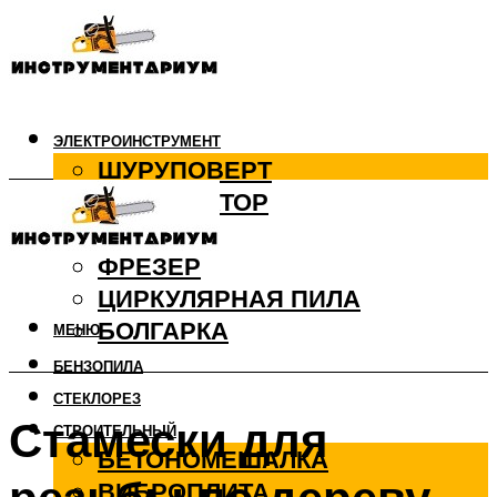
ЭЛЕКТРОИНСТРУМЕНТ
ШУРУПОВЕРТ
ПЕРФОРАТОР
ДРЕЛЬ
ФРЕЗЕР
ЦИРКУЛЯРНАЯ ПИЛА
БОЛГАРКА
МЕНЮ
БЕНЗОПИЛА
СТЕКЛОРЕЗ
Стамески для
СТРОИТЕЛЬНЫЙ
БЕТОНОМЕШАЛКА
ВИБРОПЛИТА