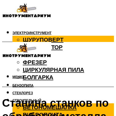
ЭЛЕКТРОИНСТРУМЕНТ
ШУРУПОВЕРТ
ПЕРФОРАТОР
ДРЕЛЬ
ФРЕЗЕР
ЦИРКУЛЯРНАЯ ПИЛА
БОЛГАРКА
МЕНЮ
БЕНЗОПИЛА
СТЕКЛОРЕЗ
Станина станков по
СТРОИТЕЛЬНЫЙ
БЕТОНОМЕШАЛКА
ВИБРОПЛИТА