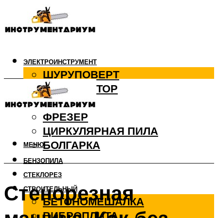
ЭЛЕКТРОИНСТРУМЕНТ
ШУРУПОВЕРТ
ПЕРФОРАТОР
ДРЕЛЬ
ФРЕЗЕР
ЦИРКУЛЯРНАЯ ПИЛА
БОЛГАРКА
МЕНЮ
БЕНЗОПИЛА
СТЕКЛОРЕЗ
Стенорезная
СТРОИТЕЛЬНЫЙ
БЕТОНОМЕШАЛКА
ВИБРОПЛИТА