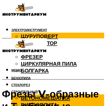
ЭЛЕКТРОИНСТРУМЕНТ
ШУРУПОВЕРТ
ПЕРФОРАТОР
ДРЕЛЬ
ФРЕЗЕР
ЦИРКУЛЯРНАЯ ПИЛА
БОЛГАРКА
МЕНЮ
БЕНЗОПИЛА
СТЕКЛОРЕЗ
Фрезы V-образные
СТРОИТЕЛЬНЫЙ
БЕТОНОМЕШАЛКА
ВИБРОПЛИТА