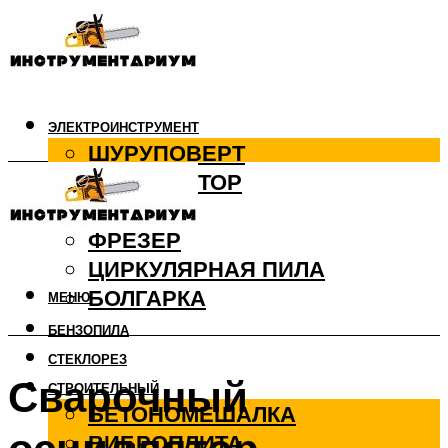
ЭЛЕКТРОИНСТРУМЕНТ
ШУРУПОВЕРТ
ПЕРФОРАТОР
ДРЕЛЬ
ФРЕЗЕР
ЦИРКУЛЯРНАЯ ПИЛА
БОЛГАРКА
МЕНЮ
БЕНЗОПИЛА
СТЕКЛОРЕЗ
Сварочный
СТРОИТЕЛЬНЫЙ
БЕТОНОМЕШАЛКА
ВИБРОПЛИТА