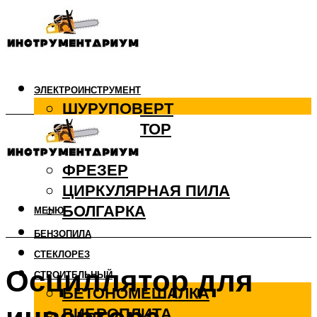
ЭЛЕКТРОИНСТРУМЕНТ
ШУРУПОВЕРТ
ПЕРФОРАТОР
ДРЕЛЬ
ФРЕЗЕР
ЦИРКУЛЯРНАЯ ПИЛА
БОЛГАРКА
МЕНЮ
БЕНЗОПИЛА
СТЕКЛОРЕЗ
Осциллятор для
СТРОИТЕЛЬНЫЙ
БЕТОНОМЕШАЛКА
ВИБРОПЛИТА