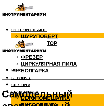
ЭЛЕКТРОИНСТРУМЕНТ
ШУРУПОВЕРТ
ПЕРФОРАТОР
ДРЕЛЬ
ФРЕЗЕР
ЦИРКУЛЯРНАЯ ПИЛА
БОЛГАРКА
МЕНЮ
БЕНЗОПИЛА
СТЕКЛОРЕЗ
Самодельный
СТРОИТЕЛЬНЫЙ
БЕТОНОМЕШАЛКА
ВИБРОПЛИТА