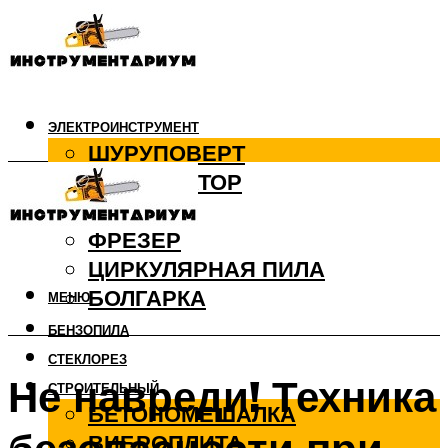
ЭЛЕКТРОИНСТРУМЕНТ
ШУРУПОВЕРТ
ПЕРФОРАТОР
ДРЕЛЬ
ФРЕЗЕР
ЦИРКУЛЯРНАЯ ПИЛА
БОЛГАРКА
МЕНЮ
БЕНЗОПИЛА
СТЕКЛОРЕЗ
Не навреди! Техника
СТРОИТЕЛЬНЫЙ
БЕТОНОМЕШАЛКА
ВИБРОПЛИТА