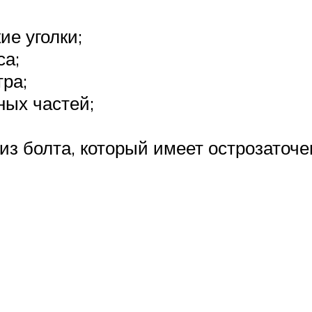
е уголки;
са;
ра;
ных частей;
из болта, который имеет острозаточе