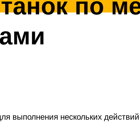
танок по м
ками
ля выполнения нескольких действий