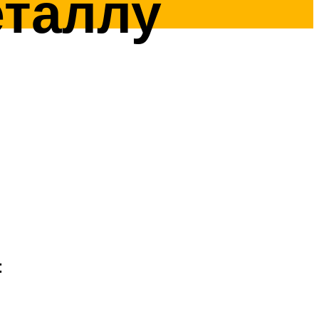
еталлу
: