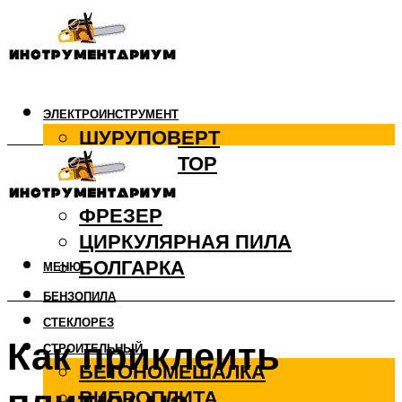
ЭЛЕКТРОИНСТРУМЕНТ
ШУРУПОВЕРТ
ПЕРФОРАТОР
ДРЕЛЬ
ФРЕЗЕР
ЦИРКУЛЯРНАЯ ПИЛА
БОЛГАРКА
МЕНЮ
БЕНЗОПИЛА
СТЕКЛОРЕЗ
Как приклеить
СТРОИТЕЛЬНЫЙ
БЕТОНОМЕШАЛКА
ВИБРОПЛИТА