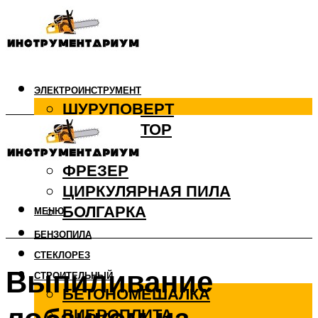
ЭЛЕКТРОИНСТРУМЕНТ
ШУРУПОВЕРТ
ПЕРФОРАТОР
ДРЕЛЬ
ФРЕЗЕР
ЦИРКУЛЯРНАЯ ПИЛА
БОЛГАРКА
МЕНЮ
БЕНЗОПИЛА
СТЕКЛОРЕЗ
Выпиливание
СТРОИТЕЛЬНЫЙ
БЕТОНОМЕШАЛКА
ВИБРОПЛИТА