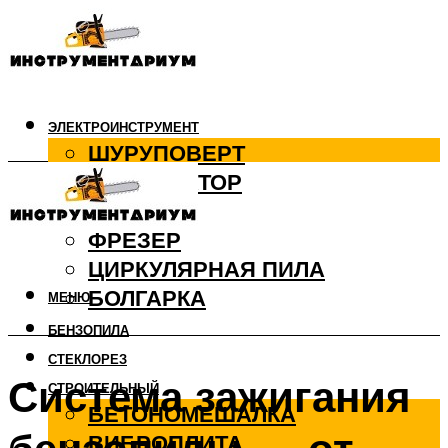
ЭЛЕКТРОИНСТРУМЕНТ
ШУРУПОВЕРТ
ПЕРФОРАТОР
ДРЕЛЬ
ФРЕЗЕР
ЦИРКУЛЯРНАЯ ПИЛА
БОЛГАРКА
МЕНЮ
БЕНЗОПИЛА
СТЕКЛОРЕЗ
Система зажигания
СТРОИТЕЛЬНЫЙ
БЕТОНОМЕШАЛКА
ВИБРОПЛИТА