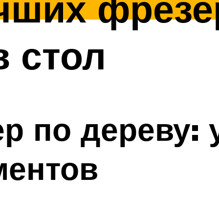
чших фрезе
в стол
р по дереву: 
ментов