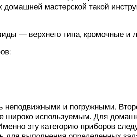
иях домашней мастерской такой инстр
виды — верхнего типа, кромочные и
ов:
ть неподвижными и погружными. Втор
ее широко используемым. Для домаш
Именно эту категорию приборов след
ь для выполнения определенных зад