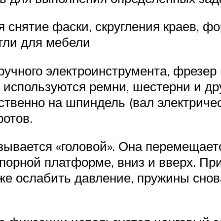
 снятие фаски, скругления краев, 
етли для мебели
ручного электроинструмента, фрезер
 используются ремни, шестерни и др
венно на шпиндель (вал электрическо
отов.
зывается «головой». Она перемещае
порной платформе, вниз и вверх. Пр
 же ослабить давление, пружины снов