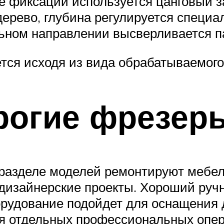
е фиксации используется цанговый з
дерево, глубина регулируется спец
ьном направлении высверливается п
тся исходя из вида обрабатываемого
рогие фрезер
разделе моделей ремонтируют мебел
 дизайнерские проекты. Хороший руч
орудование подойдет для оснащения 
я отдельных профессиональных опер