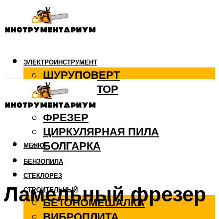
ЭЛЕКТРОИНСТРУМЕНТ
ШУРУПОВЕРТ
ПЕРФОРАТОР
ДРЕЛЬ
ФРЕЗЕР
ЦИРКУЛЯРНАЯ ПИЛА
БОЛГАРКА
МЕНЮ
БЕНЗОПИЛА
СТЕКЛОРЕЗ
Ламельный фрезер
СТРОИТЕЛЬНЫЙ
БЕТОНОМЕШАЛКА
ВИБРОПЛИТА