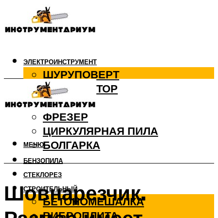
ЭЛЕКТРОИНСТРУМЕНТ
ШУРУПОВЕРТ
ПЕРФОРАТОР
ДРЕЛЬ
ФРЕЗЕР
ЦИРКУЛЯРНАЯ ПИЛА
БОЛГАРКА
МЕНЮ
БЕНЗОПИЛА
СТЕКЛОРЕЗ
Шовнарезчик.
СТРОИТЕЛЬНЫЙ
БЕТОНОМЕШАЛКА
ВИБРОПЛИТА