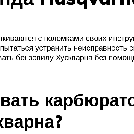
киваются с поломками своих инструм
опытаться устранить неисправность с
вать бензопилу Хускварна без помощ
овать карбюрат
кварна?