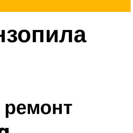
нзопила
ч
 ремонт
a