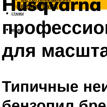
Husqvarna
ВИБРОПЛИТА
СТАНКИ
профессио
МЕНЮ
для масшт
Типичные неи
бензопил бр