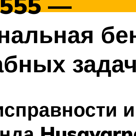
 555 —
нальная бе
абных зада
справности и
енда Husqvarn