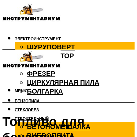
ЭЛЕКТРОИНСТРУМЕНТ
ШУРУПОВЕРТ
ПЕРФОРАТОР
ДРЕЛЬ
ФРЕЗЕР
ЦИРКУЛЯРНАЯ ПИЛА
БОЛГАРКА
МЕНЮ
БЕНЗОПИЛА
СТЕКЛОРЕЗ
Топливо для
СТРОИТЕЛЬНЫЙ
БЕТОНОМЕШАЛКА
ВИБРОПЛИТА