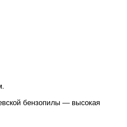
м.
левской бензопилы — высокая