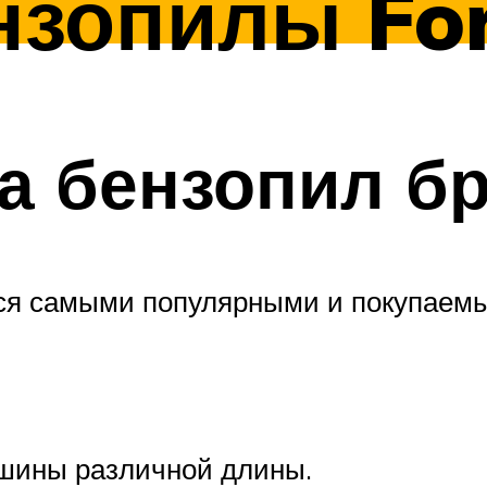
зопилы For
 бензопил бре
я самыми популярными и покупаемы
 шины различной длины.