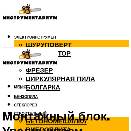
ЭЛЕКТРОИНСТРУМЕНТ
ШУРУПОВЕРТ
ПЕРФОРАТОР
ДРЕЛЬ
ФРЕЗЕР
ЦИРКУЛЯРНАЯ ПИЛА
БОЛГАРКА
МЕНЮ
БЕНЗОПИЛА
СТЕКЛОРЕЗ
Монтажный блок.
СТРОИТЕЛЬНЫЙ
БЕТОНОМЕШАЛКА
ВИБРОПЛИТА