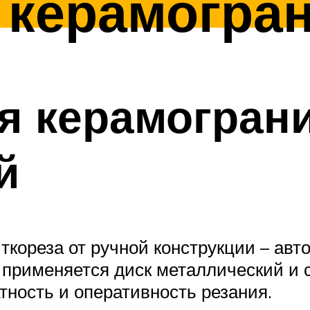
 керамогра
я керамогран
й
ткореза от ручной конструкции – ав
 применяется диск металлический и
тность и оперативность резания.