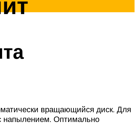
нит
ита
томатически вращающийся диск. Для
 с напылением. Оптимально