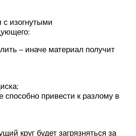
и с изогнутыми
дующего:
длить – иначе материал получит
диска;
е способно привести к разлому в
щий круг будет загрязняться за