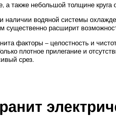
е, а также небольшой толщине круга 
и наличии водяной системы охлажд
лом существенно расширит возможнос
та факторы – целостность и чистота
Только плотное прилегание и отсутст
сивый срез.
гранит электри