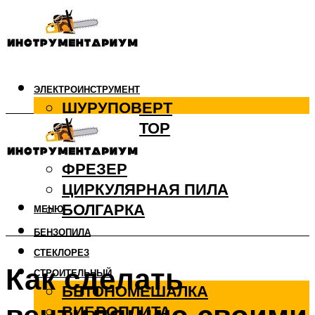
ЭЛЕКТРОИНСТРУМЕНТ
ШУРУПОВЕРТ
ПЕРФОРАТОР
ДРЕЛЬ
ФРЕЗЕР
ЦИРКУЛЯРНАЯ ПИЛА
БОЛГАРКА
МЕНЮ
БЕНЗОПИЛА
СТЕКЛОРЕЗ
Как сделать
СТРОИТЕЛЬНЫЙ
БЕТОНОМЕШАЛКА
ВИБРОПЛИТА