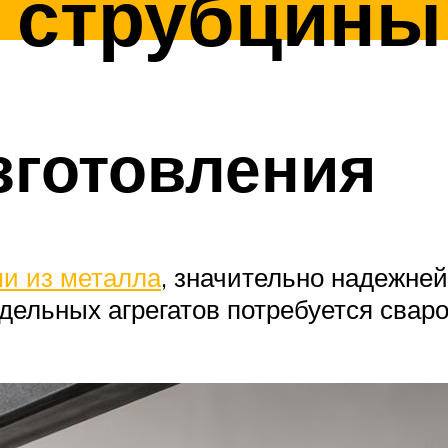
 струбцины
зготовления
ми из металла
, значительно надежне
одельных агрегатов потребуется свар