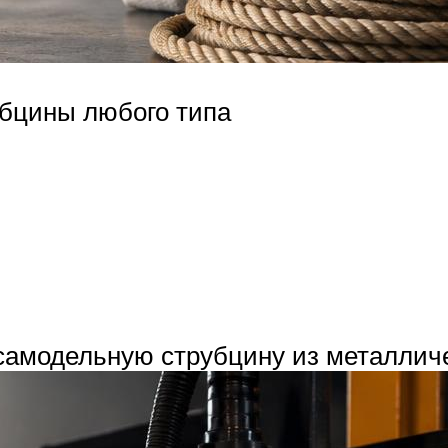
убцины любого типа
самодельную струбцину из металлич