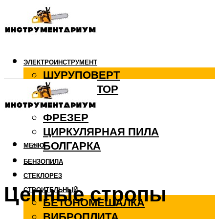
ЭЛЕКТРОИНСТРУМЕНТ
ШУРУПОВЕРТ
ПЕРФОРАТОР
ДРЕЛЬ
ФРЕЗЕР
ЦИРКУЛЯРНАЯ ПИЛА
БОЛГАРКА
МЕНЮ
БЕНЗОПИЛА
СТЕКЛОРЕЗ
Цепные стропы
СТРОИТЕЛЬНЫЙ
БЕТОНОМЕШАЛКА
ВИБРОПЛИТА