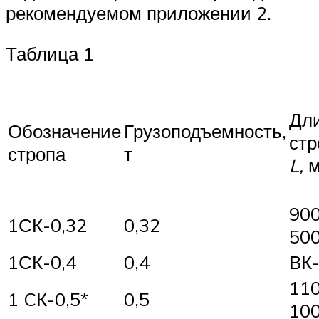
рекомендуемом приложении 2.
Таблица 1
Дл
Обозначение
Грузоподъемность,
стр
стропа
т
L,
м
90
1СК-0,32
0,32
50
1СК-0,4
0,4
ВК-
11
1 CК-0,5*
0,5
10