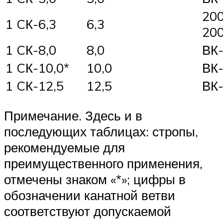
20
1 CК-6,3
6,3
20
1 CК-8,0
8,0
ВК-
1 CК-10,0*
10,0
ВК-
1 CК-12,5
12,5
ВК-
Примечание. Здесь и в
последующих таблицах: стропы,
рекомендуемые для
преимущественного применения,
отмечены знаком «*»; цифры в
обозначении канатной ветви
соответствуют допускаемой