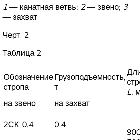
1
— канатная ветвь;
2
— звено;
3
— захват
Черт. 2
Таблица 2
Дл
Обозначение
Грузоподъемность,
стр
стропа
т
L
, 
на звено
на захват
2СК-0,4
0,4
90