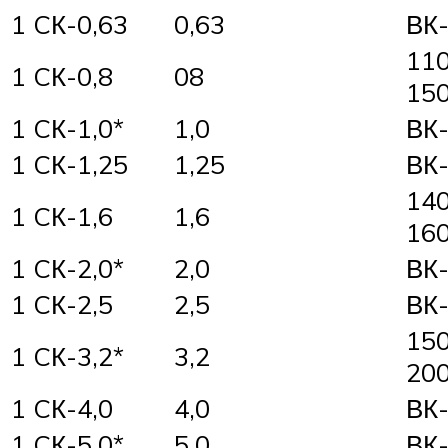
1 CК-0,63
0,63
ВК-
11
1 CК-0,8
08
15
1 CК-1,0*
1,0
ВК-
1 CК-1,25
1,25
ВК-
14
1 CК-1,6
1,6
16
1 CК-2,0*
2,0
ВК-
1 CК-2,5
2,5
ВК-
15
1 CК-3,2*
3,2
20
1 CК-4,0
4,0
ВК-
1 CК-5,0*
5,0
ВК-