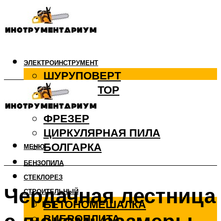
ЭЛЕКТРОИНСТРУМЕНТ
ШУРУПОВЕРТ
ПЕРФОРАТОР
ДРЕЛЬ
ФРЕЗЕР
ЦИРКУЛЯРНАЯ ПИЛА
БОЛГАРКА
МЕНЮ
БЕНЗОПИЛА
СТЕКЛОРЕЗ
Чердачная лестница
СТРОИТЕЛЬНЫЙ
БЕТОНОМЕШАЛКА
ВИБРОПЛИТА