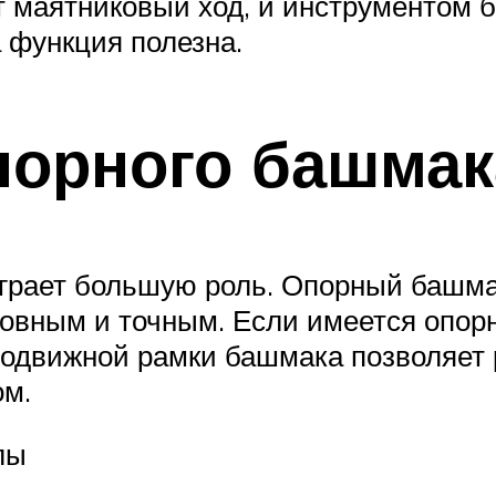
 маятниковый ход, и инструментом б
а функция полезна.
порного башмак
играет большую роль. Опорный башма
 ровным и точным. Если имеется опор
подвижной рамки башмака позволяет 
ом.
лы