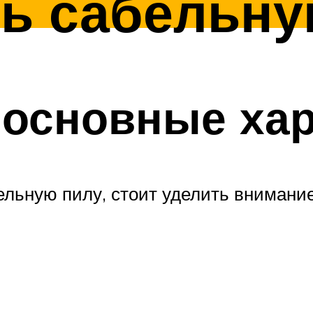
ть сабельну
 основные ха
бельную пилу, стоит уделить внимани