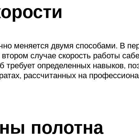
корости
но меняется двумя способами. В пер
 втором случае скорость работы саб
об требует определенных навыков, п
аратах, рассчитанных на профессион
ны полотна