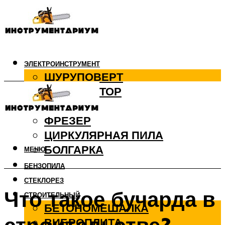
ЭЛЕКТРОИНСТРУМЕНТ
ШУРУПОВЕРТ
ПЕРФОРАТОР
ДРЕЛЬ
ФРЕЗЕР
ЦИРКУЛЯРНАЯ ПИЛА
БОЛГАРКА
МЕНЮ
БЕНЗОПИЛА
СТЕКЛОРЕЗ
Что такое бучарда в
СТРОИТЕЛЬНЫЙ
БЕТОНОМЕШАЛКА
ВИБРОПЛИТА