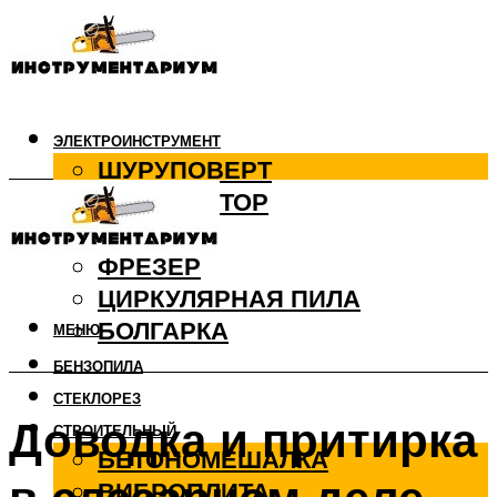
ЭЛЕКТРОИНСТРУМЕНТ
ШУРУПОВЕРТ
ПЕРФОРАТОР
ДРЕЛЬ
ФРЕЗЕР
ЦИРКУЛЯРНАЯ ПИЛА
БОЛГАРКА
МЕНЮ
БЕНЗОПИЛА
СТЕКЛОРЕЗ
Доводка и притирка
СТРОИТЕЛЬНЫЙ
БЕТОНОМЕШАЛКА
ВИБРОПЛИТА