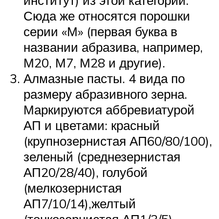
институт) из этой категории.
Сюда же относятся порошки
серии «М» (первая буква в
названии абразива, например,
М20, М7, М28 и другие).
Алмазные пасты. 4 вида по
размеру абразивного зерна.
Маркируются аббревиатурой
АП и цветами: красный
(крупнозернистая АП60/80/100),
зеленый (среднезернистая
АП20/28/40), голубой
(мелкозернистая
АП7/10/14),желтый