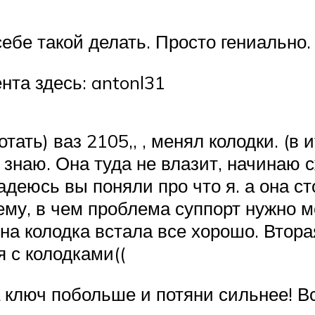
себе такой делать. Просто гениально.
та здесь: antonl31
ать) ваз 2105,, , менял колодки. (в ит
е знаю. Она туда не влазит, начинаю 
адеюсь вы поняли про что я. а она ст
чему, в чем проблема суппорт нужно м
а колодка встала все хорошо. Вторая
я с колодками((
 ключ побольше и потяни сильнее! В