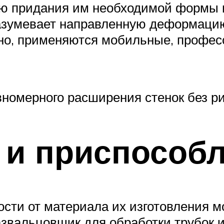
ью придания им необходимой формы и
азумевает направленную деформацию
но, применяются мобильные, профе
номерного расширения стенок без ри
 и приспособ
ости от материала их изготовления 
звальцовщик для обработки трубок из