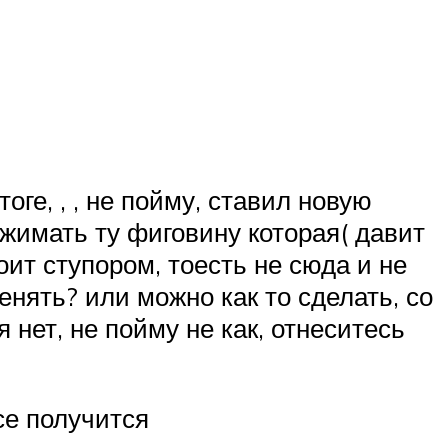
оге, , , не пойму, ставил новую
сжимать ту фиговину которая( давит
оит ступором, тоесть не сюда и не
енять? или можно как то сделать, со
 нет, не пойму не как, отнеситесь
се получится