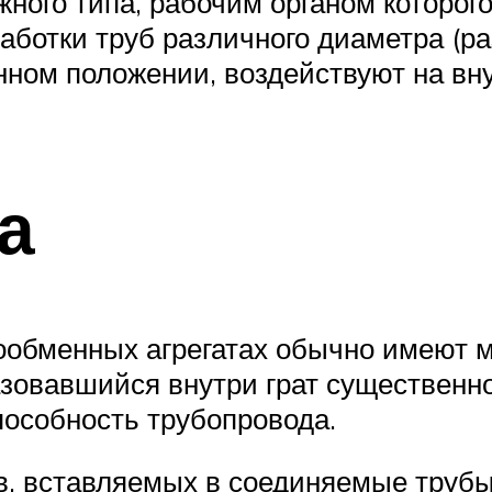
жного типа, рабочим органом которог
ботки труб различного диаметра (ра
нном положении, воздействуют на вну
а
ообменных агрегатах обычно имеют 
азовавшийся внутри грат существен
пособность трубопровода.
 вставляемых в соединяемые трубы, 