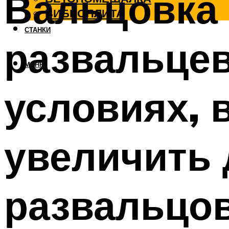
Вальцовка 
ВИБРОПЛИТА
СТАНКИ
развальце
МЕНЮ
условиях, 
увеличить 
развальцов