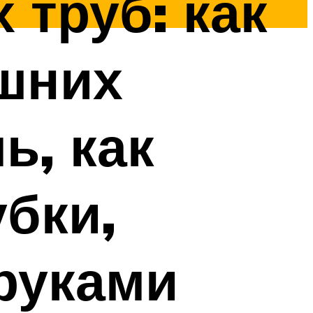
 труб: как
шних
ь, как
бки,
руками