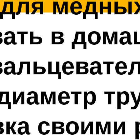
для медных
вать в дома
вальцевател
диаметр тру
ка своими 