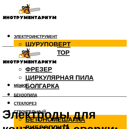
ЭЛЕКТРОИНСТРУМЕНТ
ШУРУПОВЕРТ
ПЕРФОРАТОР
ДРЕЛЬ
ФРЕЗЕР
ЦИРКУЛЯРНАЯ ПИЛА
БОЛГАРКА
МЕНЮ
БЕНЗОПИЛА
СТЕКЛОРЕЗ
Электроды для
СТРОИТЕЛЬНЫЙ
БЕТОНОМЕШАЛКА
ВИБРОПЛИТА