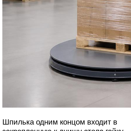
Шпилька одним концом входит в
закрепленную к днищу стола гайку,