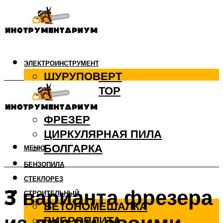
ЭЛЕКТРОИНСТРУМЕНТ
ШУРУПОВЕРТ
ПЕРФОРАТОР
ДРЕЛЬ
ФРЕЗЕР
ЦИРКУЛЯРНАЯ ПИЛА
БОЛГАРКА
МЕНЮ
БЕНЗОПИЛА
СТЕКЛОРЕЗ
3 варианта фрезера
СТРОИТЕЛЬНЫЙ
БЕТОНОМЕШАЛКА
ВИБРОПЛИТА