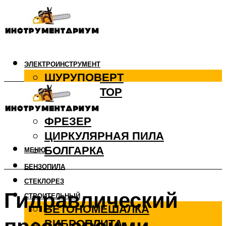
ЭЛЕКТРОИНСТРУМЕНТ
ШУРУПОВЕРТ
ПЕРФОРАТОР
ДРЕЛЬ
ФРЕЗЕР
ЦИРКУЛЯРНАЯ ПИЛА
БОЛГАРКА
МЕНЮ
БЕНЗОПИЛА
СТЕКЛОРЕЗ
Гидравлический
СТРОИТЕЛЬНЫЙ
БЕТОНОМЕШАЛКА
ВИБРОПЛИТА