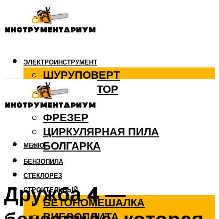
ЭЛЕКТРОИНСТРУМЕНТ
ШУРУПОВЕРТ
ПЕРФОРАТОР
ДРЕЛЬ
ФРЕЗЕР
ЦИРКУЛЯРНАЯ ПИЛА
БОЛГАРКА
МЕНЮ
БЕНЗОПИЛА
СТЕКЛОРЕЗ
Дружба 4 —
СТРОИТЕЛЬНЫЙ
БЕТОНОМЕШАЛКА
ВИБРОПЛИТА