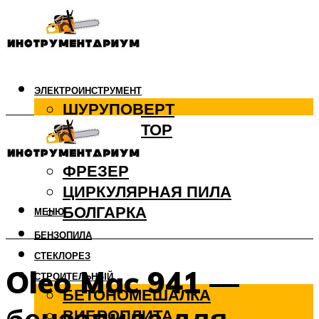
ЭЛЕКТРОИНСТРУМЕНТ
ШУРУПОВЕРТ
ПЕРФОРАТОР
ДРЕЛЬ
ФРЕЗЕР
ЦИРКУЛЯРНАЯ ПИЛА
БОЛГАРКА
МЕНЮ
БЕНЗОПИЛА
СТЕКЛОРЕЗ
Oleo Mac 941 —
СТРОИТЕЛЬНЫЙ
БЕТОНОМЕШАЛКА
ВИБРОПЛИТА