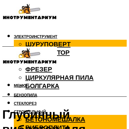
ЭЛЕКТРОИНСТРУМЕНТ
ШУРУПОВЕРТ
ПЕРФОРАТОР
ДРЕЛЬ
ФРЕЗЕР
ЦИРКУЛЯРНАЯ ПИЛА
БОЛГАРКА
МЕНЮ
БЕНЗОПИЛА
СТЕКЛОРЕЗ
Глубинный
СТРОИТЕЛЬНЫЙ
БЕТОНОМЕШАЛКА
ВИБРОПЛИТА