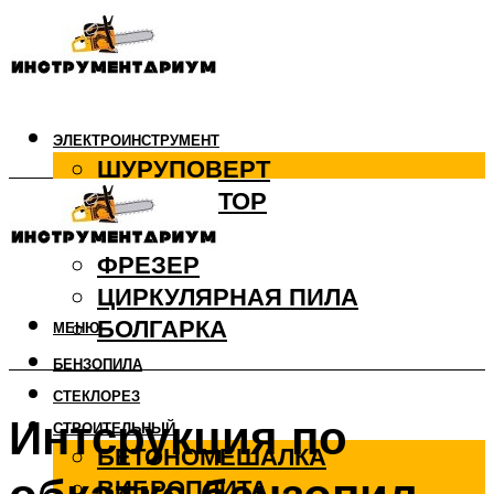
ЭЛЕКТРОИНСТРУМЕНТ
ШУРУПОВЕРТ
ПЕРФОРАТОР
ДРЕЛЬ
ФРЕЗЕР
ЦИРКУЛЯРНАЯ ПИЛА
БОЛГАРКА
МЕНЮ
БЕНЗОПИЛА
СТЕКЛОРЕЗ
Интсрукция по
СТРОИТЕЛЬНЫЙ
БЕТОНОМЕШАЛКА
ВИБРОПЛИТА