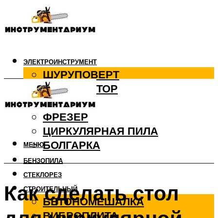
ЭЛЕКТРОИНСТРУМЕНТ
ШУРУПОВЕРТ
ПЕРФОРАТОР
ДРЕЛЬ
ФРЕЗЕР
ЦИРКУЛЯРНАЯ ПИЛА
БОЛГАРКА
МЕНЮ
БЕНЗОПИЛА
СТЕКЛОРЕЗ
Как сделать стол
СТРОИТЕЛЬНЫЙ
БЕТОНОМЕШАЛКА
ВИБРОПЛИТА