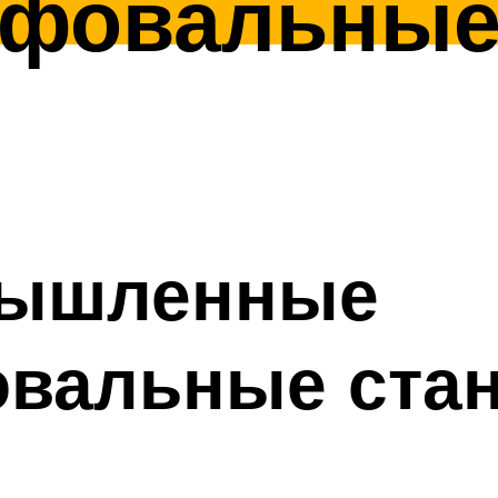
фовальные 
мышленные
вальные ста