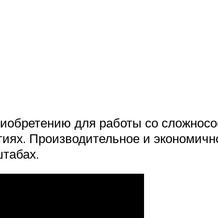
риобретению для работы со сложнос
ях. Производительное и экономично
табах.