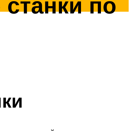
станки по
нки