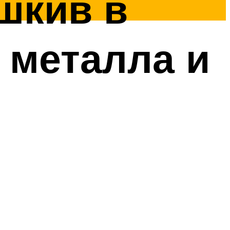
шкив в
 металла и