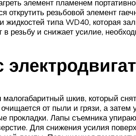
греть элемент пламенем портативной
я открутить резьбовой элемент гае
и жидкостей типа WD40, которая зал
 в резьбу и снижает усилие, необхо
с электродвига
я малогабаритный шкив, который сня
очищается от пыли и грязи, а затем 
ые прокладки. Лапы съемника упирают
верстие. Для снижения усилия поверх