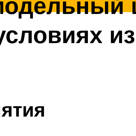
модельный 
словиях из
нятия