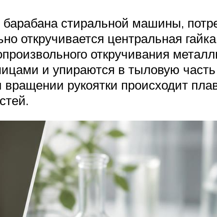
 барабана стиральной машины, потр
о откручивается центральная гайка (
опроизвольного откручивания металл
ицами и упираются в тыловую часть 
и вращении рукоятки происходит плав
стей.