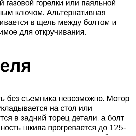
 газовой горелки или паяльной
чным ключом. Альтернативная
ивается в щель между болтом и
димое для откручивания.
теля
ть без съемника невозможно. Мотор
укладывается на стол или
ся в задний торец детали, а болт
ность шкива прогревается до 125-