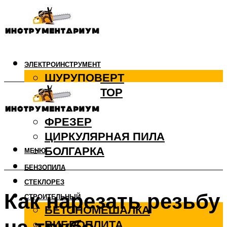
ЭЛЕКТРОИНСТРУМЕНТ
ШУРУПОВЕРТ
ПЕРФОРАТОР
ДРЕЛЬ
ФРЕЗЕР
ЦИРКУЛЯРНАЯ ПИЛА
БОЛГАРКА
МЕНЮ
БЕНЗОПИЛА
СТЕКЛОРЕЗ
Как нарезать резьбу
СТРОИТЕЛЬНЫЙ
БЕТОНОМЕШАЛКА
ВИБРОПЛИТА