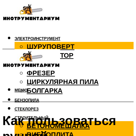
ЭЛЕКТРОИНСТРУМЕНТ
ШУРУПОВЕРТ
ПЕРФОРАТОР
ДРЕЛЬ
ФРЕЗЕР
ЦИРКУЛЯРНАЯ ПИЛА
БОЛГАРКА
МЕНЮ
БЕНЗОПИЛА
СТЕКЛОРЕЗ
Как пользоваться
СТРОИТЕЛЬНЫЙ
БЕТОНОМЕШАЛКА
ВИБРОПЛИТА