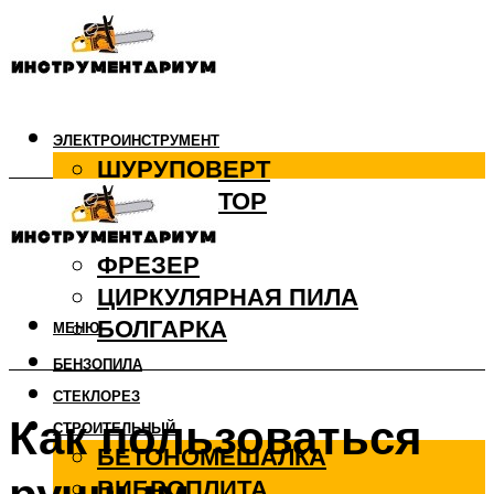
ЭЛЕКТРОИНСТРУМЕНТ
ШУРУПОВЕРТ
ПЕРФОРАТОР
ДРЕЛЬ
ФРЕЗЕР
ЦИРКУЛЯРНАЯ ПИЛА
БОЛГАРКА
МЕНЮ
БЕНЗОПИЛА
СТЕКЛОРЕЗ
Как пользоваться
СТРОИТЕЛЬНЫЙ
БЕТОНОМЕШАЛКА
ВИБРОПЛИТА