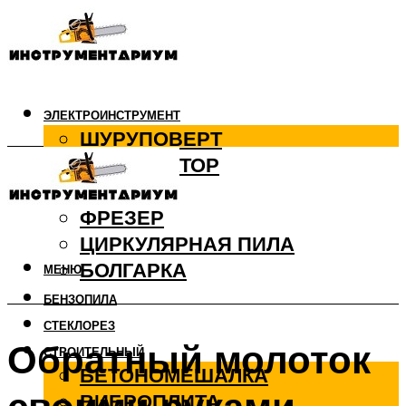
ЭЛЕКТРОИНСТРУМЕНТ
ШУРУПОВЕРТ
ПЕРФОРАТОР
ДРЕЛЬ
ФРЕЗЕР
ЦИРКУЛЯРНАЯ ПИЛА
БОЛГАРКА
МЕНЮ
БЕНЗОПИЛА
СТЕКЛОРЕЗ
Обратный молоток
СТРОИТЕЛЬНЫЙ
БЕТОНОМЕШАЛКА
ВИБРОПЛИТА